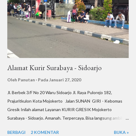
Hayam Wuruk No -- ani: Safira Blue Resort Blok --, Kedungturi,
Taman, Sidoarjo Kepada Bpk. Ar-- W (Ibu Ja--) 085--50 ani:
pak,krm k alamat ini brp? uma: Tambah 20rb ani: buat bsk ini pak
ani: hari ini krm k sutos sm ambil dpak mu-- ani: brp pak krm k
taman aj...
Alamat Kurir Surabaya - Sidoarjo
Oleh
Panutan
Pada
Januari 27, 2020
Jl. Berbek 3/F No 20 Waru Sidoarjo Jl. Raya Pulorejo 182,
Prajuritkulon Kota Mojokerto Jalan SUNAN GIRI - Kebomas
Gresik Inilah alamat Layanan KURIR GRESIK Mojokerto
Surabaya - Sidoarjo. Amanah. Terpercaya. Bisa langsung ambil
langsung kirim. Bisa pengiriman banyak untuk brosur atau
BERBAGI
2 KOMENTAR
BUKA »
undangan. Pengiriman Makanan, dokumen, paket, parsel, obat,