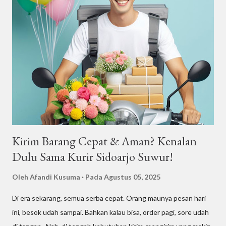
sederhana hingga pesta mewah. Artikel ini akan membahas
inspirasi tenda pernikahan terbaru, variasi harganya, serta
bagaimana Tenda Suwur bisa membantu Anda menciptakan
momen sempurna. Mengapa Memilih Tenda Pernikahan? Tenda
pernikahan memberikan solusi praktis untuk berbagai tantangan
lokasi dan cuaca. Dari hujan hingga teriknya matahari, tenda
mampu menjaga kenyamanan tamu selama acara berlangsung.
Namun, keunggulan tenda pernikahan tidak hanya berhenti pada
fungsinya....
Kirim Barang Cepat & Aman? Kenalan
Dulu Sama Kurir Sidoarjo Suwur!
Oleh
Afandi Kusuma
Pada
Agustus 05, 2025
Di era sekarang, semua serba cepat. Orang maunya pesan hari
ini, besok udah sampai. Bahkan kalau bisa, order pagi, sore udah