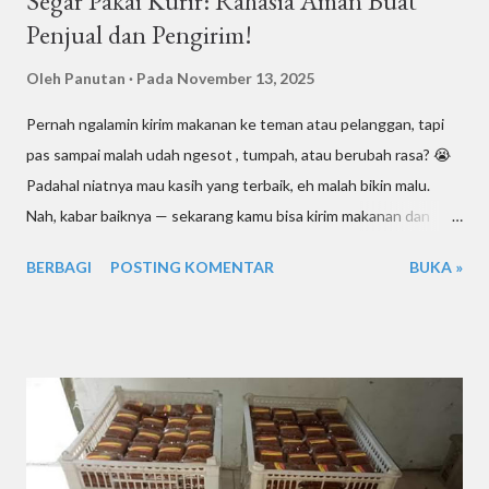
Segar Pakai Kurir: Rahasia Aman Buat
Penjual dan Pengirim!
Oleh
Panutan
Pada
November 13, 2025
Pernah ngalamin kirim makanan ke teman atau pelanggan, tapi
pas sampai malah udah ngesot , tumpah, atau berubah rasa? 😭
Padahal niatnya mau kasih yang terbaik, eh malah bikin malu.
Nah, kabar baiknya — sekarang kamu bisa kirim makanan dan
minuman tetap segar pakai kurir motor , asalkan tahu cara dan
BERBAGI
POSTING KOMENTAR
BUKA »
triknya. Artikel ini bakal kupas tuntas gimana biar paket
makananmu aman sampai tujuan, gak basi, gak tumpah, dan
tetep bikin penerima senyum puas. Cocok banget buat kamu
yang punya usaha kuliner, jualan online, atau sekadar mau kirim
makanan ke teman di Surabaya atau Sidoarjo . Yuk, simak sampai
habis! 1. Tantangan Kirim Makanan dan Minuman Kirim dokumen
atau barang kering sih gampang. Tapi kalau makanan atau