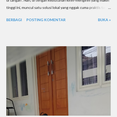
di tangan . Nah, di tengah kebutuhan kirim-mengirim yang makin
tinggi ini, muncul satu solusi lokal yang nggak cuma praktis tapi
juga dekat di hati: Kurir Sidoarjo Suwur! Buat kamu yang tinggal
BERBAGI
POSTING KOMENTAR
BUKA »
atau punya usaha di Sidoarjo dan sekitarnya, wajib banget tahu
tentang layanan kurir satu ini. Nggak cuma andal buat kirim
barang, tapi juga siap bantu kamu yang butuh jasa antar cepat,
aman, dan ramah dompet! Di artikel ini, kita bakal kupas tuntas
tentang layanan Kurir Sidoarjo , kenapa penting banget punya
mitra kirim lokal, jenis layanan yang bisa kamu pakai, sampai tips
memilih kurir yang tepat buat kebutuhan kamu. Yuk, simak
sampai tuntas! Kenapa Layanan Kurir Lokal Itu Penting? Saat
kamu punya barang yang harus dikirim cepat—entah ke
customer, teman, atau keluarga—kamu pasti mikir dua hal:
“Gimana caranya cepat sampai?” dan “Jangan mahal-mahal,
dong!” Nah, di...