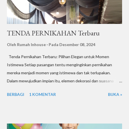
TENDA PERNIKAHAN Terbaru
Oleh
Rumah Inhouse
Pada
Desember 08, 2024
Tenda Pernikahan Terbaru: Pilihan Elegan untuk Momen
Istimewa Setiap pasangan tentu menginginkan pernikahan
mereka menjadi momen yang istimewa dan tak terlupakan.
Dalam mewujudkan impian itu, elemen dekorasi dan suasana
acara menjadi aspek penting yang tidak bisa diabaikan. Salah
BERBAGI
1 KOMENTAR
BUKA »
satu elemen kunci yang mampu menghadirkan suasana elegan
sekaligus nyaman adalah tenda pernikahan terbaru . Dengan
desain inovatif dan fleksibilitas dekorasi, tenda pernikahan kini
mampu mengakomodasi berbagai konsep, mulai dari acara