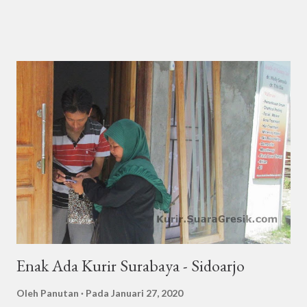
uang ... Layanan KURIR Surabaya - Sidoarjo: Amanah,
Terpercaya, dan Fleksibel Alamat Layanan KURIR di Surabaya -
Sidoarjo: 1. Jl. Berbek 3/F No 20, Waru, Sidoarjo 2. Jl. Simping 46,
Blurukidul, Sidoarjo Pentingnya memiliki layanan kurir yang
amanah dan terpercaya tidak bisa diabaikan, terutama dalam era
di mana kecepatan dan ketepatan pengiriman menjadi kunci
utama. Dalam menanggapi kebutuhan tersebut, Layanan KURIR
Surabaya - Sidoarjo hadir sebagai solusi yang tidak hanya dapat
diandalkan, tetapi juga memberikan kemudahan dan fleksibilitas.
Alamat-alamat di Jl. Berbek 3/F No 20, Waru, Sidoarjo, dan Jl.
Simping 46, Blurukidul, ...
Enak Ada Kurir Surabaya - Sidoarjo
Oleh
Panutan
Pada
Januari 27, 2020