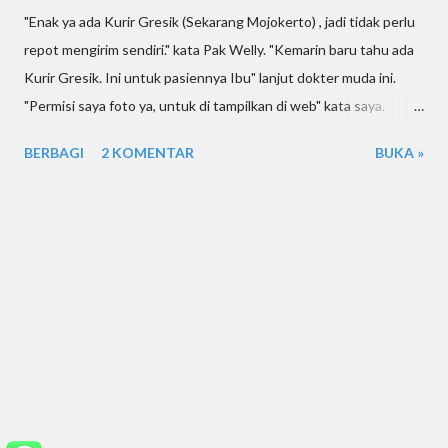
"Enak ya ada Kurir Gresik (Sekarang Mojokerto) , jadi tidak perlu
repot mengirim sendiri." kata Pak Welly. "Kemarin baru tahu ada
Kurir Gresik. Ini untuk pasiennya Ibu" lanjut dokter muda ini.
"Permisi saya foto ya, untuk di tampilkan di web" kata saya.
"Silakan" kata dokter Welly yang tinggal di Perum Bukit Emas
BERBAGI
2 KOMENTAR
BUKA »
Dahan Rejo ini. Kemudahan Menggunakan Jasa Kurir Sidoarjo
dalam Pengiriman: Suara Puas dari Pak Welly dan Pengalaman
Dokter Muda Jasa kurir saat ini menjadi solusi praktis bagi
banyak orang, terutama di era yang serba cepat dan modern ini.
Salah satu layanan kurir yang menjadi sorotan adalah Kurir
Sidoarjo , yang kini telah berkembang hingga wilayah Mojokerto.
Kepraktisan dalam mengirim paket atau barang menjadi kian
mudah, dan pengalaman positif dari pengguna seperti Pak Welly
menjadi bukti nyata manfaatnya. "Pak Welly sangat berterima
kasih dengan kehadiran Kurir Sidoarjo , sekarang telah meluas
hingga Mojokerto. Ini ...