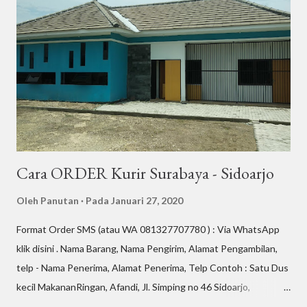
Cara ORDER Kurir Surabaya - Sidoarjo
Oleh
Panutan
Pada
Januari 27, 2020
Format Order SMS (atau WA 081327707780 ) : Via WhatsApp
klik disini . Nama Barang, Nama Pengirim, Alamat Pengambilan,
telp - Nama Penerima, Alamat Penerima, Telp Contoh : Satu Dus
kecil MakananRingan, Afandi, Jl. Simping no 46 Sidoarjo,
085806661138 - Hilmi , Jl. Kupang Jaya 7 Surabaya,