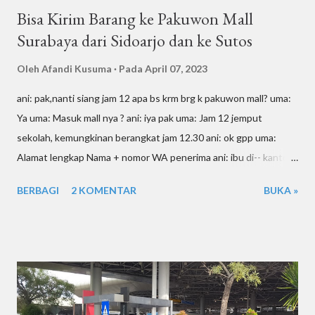
Bisa Kirim Barang ke Pakuwon Mall
Surabaya dari Sidoarjo dan ke Sutos
Oleh
Afandi Kusuma
Pada
April 07, 2023
ani: pak,nanti siang jam 12 apa bs krm brg k pakuwon mall? uma:
Ya uma: Masuk mall nya ? ani: iya pak uma: Jam 12 jemput
sekolah, kemungkinan berangkat jam 12.30 ani: ok gpp uma:
Alamat lengkap Nama + nomor WA penerima ani: ibu di-- kantor
management pakuwon mall 081--88 uma: Diterima Bu Si-- ani: ok
BERBAGI
2 KOMENTAR
BUKA »
ani: brp pak? uma: 50 ya ani: g 45 pak? uma: Ya, Parkir nya 5rb
uma: Oke Untuk berikutnya sudah tahu tempat yang ga usah
bayar parkir mall ani: sebentar lg sy transfer y pak ani: pak,kalo’
krm k sutos brp y? ani: bsk bs pak krm k sutos? uma: Jam brp?
ani: siang gpp pak ani: stlh bpk jemput sekolah uma: 40rb uma:
Masuk mall? ani: nggak perlu sampe’ msk,kantornya dderetan
lobby mall ani: PT Det-- Indonesia Sutos Mezzanine Level Jl.