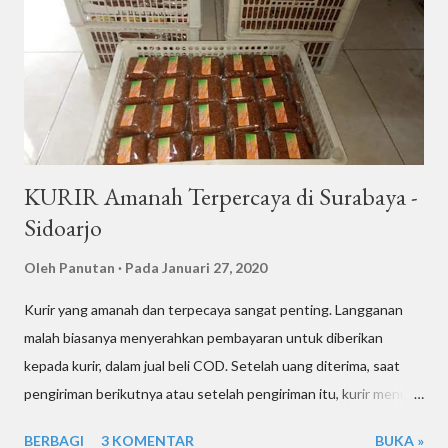
minuman? Itu tantangan tersendiri! Karena makanan adalah
barang sensitif — gampang rusak, basi, atau tumpah kalau salah
cara kirim. Beberapa tantangan umum saat kirim makanan lewat
kurir motor antara lain: Suhu dan cuaca: Makanan bisa cepat basi
kalau terlalu lama di uda...
KURIR Amanah Terpercaya di Surabaya -
Sidoarjo
Oleh
Panutan
Pada
Januari 27, 2020
Kurir yang amanah dan terpecaya sangat penting. Langganan
malah biasanya menyerahkan pembayaran untuk diberikan
kepada kurir, dalam jual beli COD. Setelah uang diterima, saat
pengiriman berikutnya atau setelah pengiriman itu, kurir menuju
ke tempat penjual, dan menyerahkan uang dari pembeli atau
BERBAGI
3 KOMENTAR
BUKA »