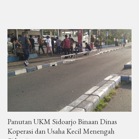
ditransfer ke rekening penjual atau pengirim. Bisa juga Pembeli
transfer uang setelah menerima barang, dan ongkos kirim
diberikan langsung secara tunai ke petugas kurir. Kebutuhan
kurir dalam kota semakin besar, banyak dibutuhkan oleh
masyarakat terutama yang melakukan kegiatan jual beli barang
dalam kota. Termasuk penjual online yang melayani dalam kota
misalnya penjual makanan atau kuliner. Rata-rata dalam setiap
transaksi jual beli barang, selalu diperlukan pemindahan barang
dari penjual ke tempat pembeli. Banyak dalam transaksi jual beli
itu, barang diambil atau dibawa sendiri oleh pembeli dari toko
atau gudang penjual. Ada juga barang diantar oleh penjual ke
alamat pembeli ...
Panutan UKM Sidoarjo Binaan Dinas
Koperasi dan Usaha Kecil Menengah