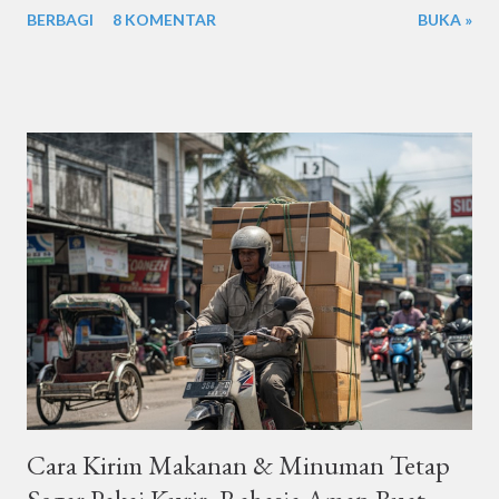
BERBAGI
8 KOMENTAR
BUKA »
081245824196. Besok Pagi Dikirim ke 0 813 2770 7780 (Untuk
kebutuhan waktu pengiriman tertentu, silakan ditambahkan
waktunya. misalnya / contoh hari ini maksimal pukul 15.00, besok
sebelum pukul 12.00.. Baju, Adi, Jl. KupangJaya 2 no 7 Surabaya,
081327707780 - Arif, Pondok Buana Sidoarjo R1, 085806661138
, Kurir Sidoarjo | # - # | Memberikan layanan Kurir Dalam Kota
yang murah, mudah, praktis dan amanah Layanan Kurir Dalam
Kota Sidoarjo - Surabaya dan sekitarnya : | WhatsApp : 0813
2770 7780 | Pemesanan Melalui SMS atau WhatsApp: Format
dan Panduan Dalam upaya memudahkan proses pemesanan,
kami menyediakan format order melalui SMS atau WhatsApp di
nomor 081327707780. P...
Cara Kirim Makanan & Minuman Tetap