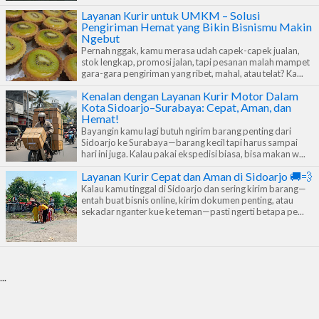
minuman? Itu tantangan tersendiri! Karena makanan adalah
Layanan Kurir untuk UMKM – Solusi
Pengiriman Hemat yang Bikin Bisnismu Makin
barang sensitif — gampang rusak, basi, atau tumpah kalau salah
Ngebut
Pernah nggak, kamu merasa udah capek-capek jualan,
cara kirim. Beberapa tantangan umum saat kirim makanan lewat
stok lengkap, promosi jalan, tapi pesanan malah mampet
kurir motor antara lain: Suhu dan cuaca: Makanan bisa cepat basi
gara-gara pengiriman yang ribet, mahal, atau telat? Ka...
kalau terlalu lama di uda...
Kenalan dengan Layanan Kurir Motor Dalam
Kota Sidoarjo–Surabaya: Cepat, Aman, dan
Hemat!
Bayangin kamu lagi butuh ngirim barang penting dari
Sidoarjo ke Surabaya—barang kecil tapi harus sampai
hari ini juga. Kalau pakai ekspedisi biasa, bisa makan w...
Layanan Kurir Cepat dan Aman di Sidoarjo 🚚💨
Kalau kamu tinggal di Sidoarjo dan sering kirim barang—
entah buat bisnis online, kirim dokumen penting, atau
sekadar nganter kue ke teman—pasti ngerti betapa pe...
...