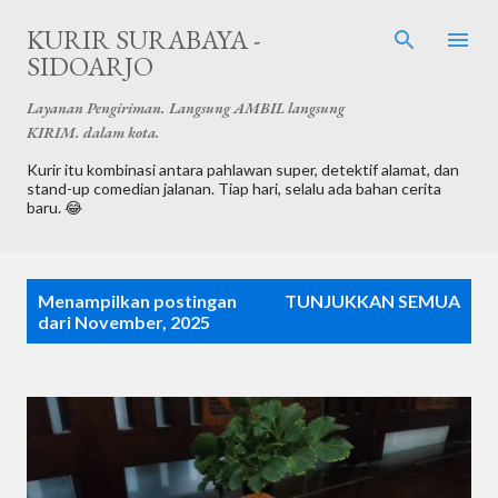
Langsung ke konten utama
KURIR SURABAYA -
SIDOARJO
Layanan Pengiriman. Langsung AMBIL langsung
KIRIM. dalam kota.
Kurir itu kombinasi antara pahlawan super, detektif alamat, dan
stand-up comedian jalanan. Tiap hari, selalu ada bahan cerita
baru. 😂
P
Menampilkan postingan
TUNJUKKAN SEMUA
o
dari November, 2025
s
t
i
n
g
a