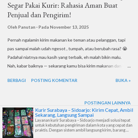
Segar Pakai Kurir: Rahasia Aman Buat
Penjual dan Pengirim!
Oleh
Panutan
Pada
November 13, 2025
Pernah ngalamin kirim makanan ke teman atau pelanggan, tapi
pas sampai malah udah ngesot , tumpah, atau berubah rasa? 😭
Padahal niatnya mau kasih yang terbaik, eh malah bikin malu.
Nah, kabar baiknya — sekarang kamu bisa kirim makanan dan
minuman tetap segar pakai kurir motor , asalkan tahu cara dan
BERBAGI
POSTING KOMENTAR
BUKA »
triknya. Artikel ini bakal kupas tuntas gimana biar paket
makananmu aman sampai tujuan, gak basi, gak tumpah, dan
tetep bikin penerima senyum puas. Cocok banget buat kamu
POSTINGAN LAINNYA
yang punya usaha kuliner, jualan online, atau sekadar mau kirim
Kurir Surabaya – Sidoarjo: Kirim Cepat, Ambil
Sekarang, Langsung Sampai
makanan ke teman di Surabaya atau Sidoarjo . Yuk, simak sampai
Layanan kurir Surabaya – Sidoarjo menjadi solusi tepat
untuk kebutuhan pengiriman dalam kota yang cepat dan
habis! 1. Tantangan Kirim Makanan dan Minuman Kirim dokumen
praktis. Dengan sistem ambil langsung kirim, barang ...
atau barang kering sih gampang. Tapi kalau makanan atau