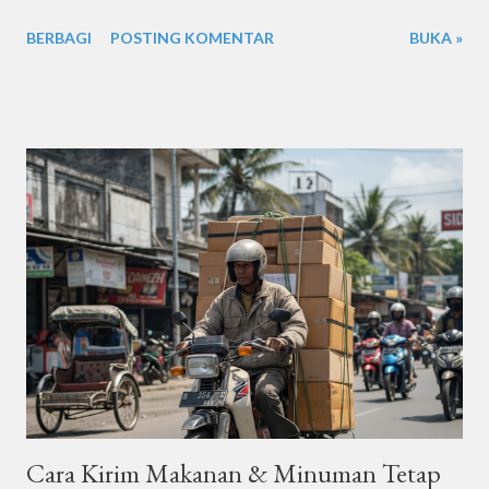
Delivery yang paling umum dipakai. Kelihatannya mirip, tapi
BERBAGI
POSTING KOMENTAR
BUKA »
sebenarnya perbedaannya cukup signifikan dan bakal
berpengaruh banget ke waktu sampai, biaya, dan pengalaman
pelanggan (kalau kamu pelaku bisnis). Di artikel ini, kita bahas
tuntas perbedaan ketiga layanan ini dengan gaya santai tapi
tetap informatif, biar kamu bisa memilih layanan pengiriman yang
paling sesuai kebutuhan , khususnya kalau kamu berdomisili atau
berkirim barang di wilayah Sidoarjo dan sekitarnya . 1. Same Day
Delivery: Kilat, Gesit, dan Cocok untuk yang Nggak Suka
Nunggu Apa itu Same Day Delivery? Sesuai namanya, Same Day
Delivery adalah layanan pengiriman yang memungkinkan paket
kamu sampai di hari yang sama. Biasanya estimasi waktu sampai
antara 3–12 jam , tergantung ...
Cara Kirim Makanan & Minuman Tetap