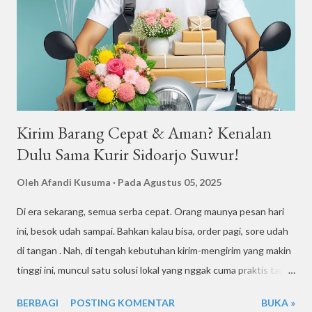
melayani rumah tangga, industri, restoran, hotel, hingga usaha
pengolahan air minum dalam kemasan (AMDK) yang
membutuhkan air berkualitas tinggi sebagai bahan baku. Sumber
air yang diambil dari Pacet dan Trawas dipilih karena bera...
Kirim Barang Cepat & Aman? Kenalan
Dulu Sama Kurir Sidoarjo Suwur!
Oleh
Afandi Kusuma
Pada
Agustus 05, 2025
Di era sekarang, semua serba cepat. Orang maunya pesan hari
ini, besok udah sampai. Bahkan kalau bisa, order pagi, sore udah
di tangan . Nah, di tengah kebutuhan kirim-mengirim yang makin
tinggi ini, muncul satu solusi lokal yang nggak cuma praktis tapi
juga dekat di hati: Kurir Sidoarjo Suwur! Buat kamu yang tinggal
BERBAGI
POSTING KOMENTAR
BUKA »
atau punya usaha di Sidoarjo dan sekitarnya, wajib banget tahu