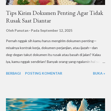
Tips Kirim Dokumen Penting Agar Tidak
Rusak Saat Diantar
Oleh
Panutan
Pada
September 12, 2025
Pernah nggak sih kamu harus mengirim dokumen penting—
misalnya kontrak kerja, dokumen perjanjian, atau ijazah—dan
deg-degan takut dokumen itu rusak atau basah di jalan? Kalau
iya, kamu nggak sendirian! Banyak orang yang ngalamin hal sama.
Mengirim dokumen bukan cuma soal sampai tepat waktu, tapi
BERBAGI
POSTING KOMENTAR
BUKA »
juga sampai dengan kondisi sempurna . Bayangin kalau dokumen
itu sobek, terlipat, atau basah karena hujan—bisa bikin repot,
kan? Nah, kali ini Kurir Suwur bakal kasih kamu tips lengkap dan
gampang dipraktikkan biar dokumen penting kamu aman sampai
tujuan. Jadi, kamu bisa kirim dokumen tanpa rasa was-was. 🚀
Kenapa Dokumen Penting Harus Diproteksi Maksimal?