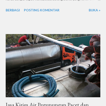
segera. Masalahnya, banyak jasa pengiriman tutup di akhir pekan
BERBAGI
POSTING KOMENTAR
BUKA »
atau libur nasional. Nah, di sinilah KURIR Suwur hadir sebagai
penyelamat. Dengan layanan buka 7 hari seminggu , termasuk
hari Minggu dan libur nasional, KURIR Suwur memastikan Anda
tetap bisa kirim atau terima paket tanpa terhambat jadwal libur.
Kenapa Layanan Pengiriman di Hari Libur Itu Penting?
Bayangkan, Anda sedang mengelola toko online dan di hari
Minggu ada pembeli yang sudah bayar penuh. Kalau harus
menunggu Senin untuk kirim, pembeli bisa kecewa dan
memberikan review buruk. Apalagi di era persaingan bisnis
online sekarang, pengiriman cepat adalah kunci kepuasan
pelanggan. Bukan cuma pebisnis, individu pun sering punya
kebutuhan mendesak. Misalnya: Kirim...
Jasa Kirim Air Pegunungan Pacet dan