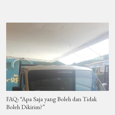
tentang layanan kurir satu ini. Nggak cuma andal buat kirim
barang, tapi juga siap bantu kamu yang butuh jasa antar cepat,
aman, dan ramah dompet! Di artikel ini, kita bakal kupas tuntas
tentang layanan Kurir Sidoarjo , kenapa penting banget punya
mitra kirim lokal, jenis layanan yang bisa kamu pakai, sampai tips
memilih kurir yang tepat buat kebutuhan kamu. Yuk, simak
sampai tuntas! Kenapa Layanan Kurir Lokal Itu Penting? Saat
kamu punya barang yang harus dikirim cepat—entah ke
customer, teman, atau keluarga—kamu pasti mikir dua hal:
“Gimana caranya cepat sampai?” dan “Jangan mahal-mahal,
dong!” Nah, di...
FAQ: “Apa Saja yang Boleh dan Tidak
Boleh Dikirim?”