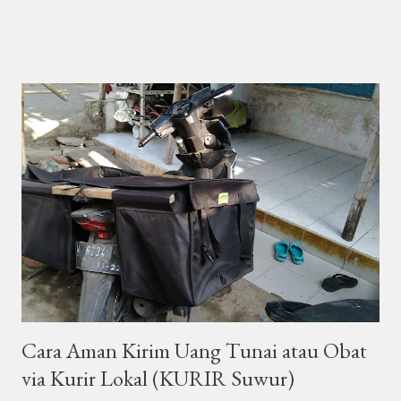
Nah, di sinilah kurir lokal Sidoarjo muncul sebagai pahlawan tanpa
jubah—cepat, fleksibel, dan pastinya lebih hemat. 🚀 1. Cepat
Tanpa Ribet: Fokus di Wilayah Sidoarjo Kurir lokal itu seperti
“teman satu kampung” yang hafal tiap gang, tiap belokan,
bahkan tiap warung yang legendaris. Mereka nggak perlu pakai
sistem transit antar kota yang bikin pengiriman molor. Paket
kamu langsung diambil, lalu diantar dalam hitungan jam, bukan
hari . Misal kamu kirim dari Waru ke Buduran, atau dari Krian ke
Sidoarjo kota — nggak sampai sore udah sampai. Apalagi kalau
kamu butuh same day delivery , kurir lokal bisa banget
diandalkan. Beda banget dengan ekspedisi besar yang kadang
harus nunggu...
Cara Aman Kirim Uang Tunai atau Obat
via Kurir Lokal (KURIR Suwur)