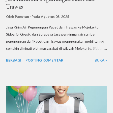
Trawas
Oleh
Panutan
Pada
Agustus 08, 2025
Jasa Kirim Air Pegunungan Pacet dan Trawas ke Mojokerto,
Sidoarjo, Gresik, dan Surabaya Jasa pengiriman air sumber
pegunungan dari Pacet dan Trawas menggunakan mobil tangki
semakin diminati oleh masyarakat di wilayah Mojokerto, Sidoarjo,
Gresik, dan Surabaya. Air dari daerah pegunungan ini terkenal
BERBAGI
POSTING KOMENTAR
BUKA »
dengan kejernihannya serta kandungan mineral alami yang baik
untuk berbagai kebutuhan. Permintaan terhadap air bersih
berkualitas tinggi terus meningkat, terutama di daerah
perkotaan yang sering mengalami keterbatasan pasokan air
bersih. Penggunaan mobil tangki menjadi solusi praktis untuk
mendistribusikan air dalam jumlah besar dengan cepat dan
efisien. Kapasitas tangki 7500 liter, memungkinkan pelanggan
memilih sesuai dengan kebutuhan mereka. Jasa ini biasanya