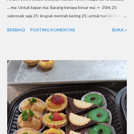
... ma: Untuk kapan ma: Barang berapa besar ma: +- 20rb 25:
sekresek saja 25: krupuk mentah kering 25: untuk hari ini bisa?
25: baik 25: apa bisa adiknya pak? 25: ok. trm ksh 25: kurir dari
BERBAGI
POSTING KOMENTAR
BUKA »
perumtas wonoayu ke betro sedati apa bisa?. dan berapa ma:
Utk kapan?