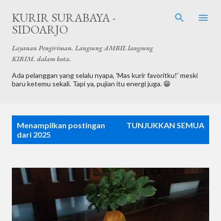
Langsung ke konten utama
KURIR SURABAYA -
SIDOARJO
Layanan Pengiriman. Langsung AMBIL langsung
KIRIM. dalam kota.
Ada pelanggan yang selalu nyapa, 'Mas kurir favoritku!' meski
baru ketemu sekali. Tapi ya, pujian itu energi juga. 😁
P
Menampilkan postingan
TUNJUKKAN SEMUA
o
dari 2025
s
t
i
n
g
a
n