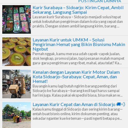
POSTINGAN LAINNYA
perjuangan mereka, terutama saat harus mengantarkan barang
Kurir Surabaya – Sidoarjo: Kirim Cepat, Ambil
Sekarang, Langsung Sampai
on time di tengah cuaca ekstrem. Dan, percaya deh, ceritanya
Layanan kurir Surabaya – Sidoarjo menjadi solusi tepat
untuk kebutuhan pengiriman dalam kota yang cepat dan
nggak cuma soal hujan dan motor basah doang—tapi juga penuh
praktis. Dengan sistem ambil langsung kirim, barang ...
dedikasi, strategi, dan perjuangan yang bikin kita makin respect.
Kurir: Pahlawan Tanpa Jas Hujan (Kadang-Kadang Literally) Di
Layanan Kurir untuk UMKM – Solusi
Pengiriman Hemat yang Bikin Bisnismu Makin
dunia jasa pengiriman, kurir itu ibarat jantungnya. Nggak peduli
Ngebut
Pernah nggak, kamu merasa udah capek-capek jualan,
pagi, siang, sore, bahkan malam, mereka tetap bergerak demi
stok lengkap, promosi jalan, tapi pesanan malah mampet
satu tujuan: barang sampai ke tangan pelanggan, secepat dan
gara-gara pengiriman yang ribet, mahal, atau telat? Ka...
seama...
Kenalan dengan Layanan Kurir Motor Dalam
Kota Sidoarjo–Surabaya: Cepat, Aman, dan
Hemat!
Bayangin kamu lagi butuh ngirim barang penting dari
Sidoarjo ke Surabaya—barang kecil tapi harus sampai
hari ini juga. Kalau pakai ekspedisi biasa, bisa makan w...
Layanan Kurir Cepat dan Aman di Sidoarjo 🚚💨
Kalau kamu tinggal di Sidoarjo dan sering kirim barang—
entah buat bisnis online, kirim dokumen penting, atau
sekadar nganter kue ke teman—pasti ngerti betapa pe...