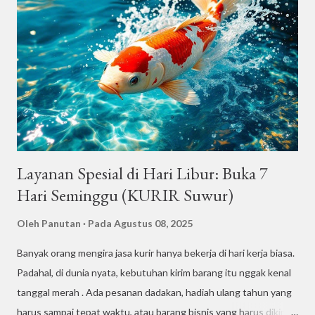
Dokumen penting itu bukan sekadar selembar kertas. Ada nilai
dan risiko yang nempel di sana: 📜 Nilai hukum – kontrak kerja,
perjanjian jual beli, dokumen notaris 🎓 Nilai pribadi – ijazah,
transkrip nilai, surat rekomendasi 💰 Nilai finansial – invoice,
kuitansi, dokumen bank Kerusakan kecil saja bisa bikin repot.
Misaln...
Layanan Spesial di Hari Libur: Buka 7
Hari Seminggu (KURIR Suwur)
Oleh
Panutan
Pada
Agustus 08, 2025
Banyak orang mengira jasa kurir hanya bekerja di hari kerja biasa.
Padahal, di dunia nyata, kebutuhan kirim barang itu nggak kenal
tanggal merah . Ada pesanan dadakan, hadiah ulang tahun yang
harus sampai tepat waktu, atau barang bisnis yang harus dikirim