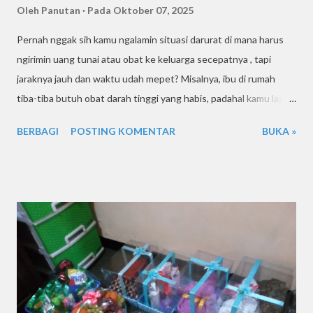
Oleh
Panutan
Pada
Oktober 07, 2025
Pernah nggak sih kamu ngalamin situasi darurat di mana harus
ngirimin uang tunai atau obat ke keluarga secepatnya , tapi
jaraknya jauh dan waktu udah mepet? Misalnya, ibu di rumah
tiba-tiba butuh obat darah tinggi yang habis, padahal kamu lagi
kerja di Surabaya. Atau adik di kos minta dikirimi uang buat bayar
BERBAGI
POSTING KOMENTAR
BUKA »
kos, tapi rekeningnya lagi bermasalah. Situasi-situasi seperti ini
bisa bikin panik kalau nggak tahu solusi cepatnya. Nah, kabar
baiknya — sekarang ngirim uang tunai atau obat penting nggak
harus ribet dan berisiko , asal kamu tahu caranya. Dan buat kamu
yang ada di wilayah Sidoarjo, Surabaya, Gresik, dan sekitarnya ,
ada satu solusi lokal yang bisa diandalkan banget: KURIR Suwur
🚀 Yup, kurir lokal yang satu ini udah terbukti aman, cepat, dan
profesional buat urusan pengiriman barang non-umum seperti
uang tunai, obat, dokumen penting, hingga barang pribadi . Tapi