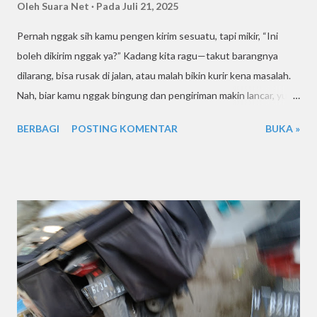
Oleh
Suara Net
Pada
Juli 21, 2025
Pernah nggak sih kamu pengen kirim sesuatu, tapi mikir, “Ini
boleh dikirim nggak ya?” Kadang kita ragu—takut barangnya
dilarang, bisa rusak di jalan, atau malah bikin kurir kena masalah.
Nah, biar kamu nggak bingung dan pengiriman makin lancar, yuk
kenalan lebih dekat sama barang-barang apa aja yang boleh dan
BERBAGI
POSTING KOMENTAR
BUKA »
nggak boleh dikirim lewat layanan Kurir Sidoarjo. Nggak ribet,
tapi tetap aman dan sesuai aturan! .. 📦 “Boleh Nggak Kirim Ini?”
— FAQ Lengkap Barang yang Bisa & Tidak Bisa Dikirim via Kurir
Sidoarjo 🚨 Pernah Bingung: “Ini Aman Nggak Kalau Dikirim Pakai
Kurir?” Pernah ngalamin situasi kayak gini? “Mas, saya mau kirim
parfum botol kaca, bisa nggak ya?” “Boleh ngirim makanan
berkuah ke Surabaya?” “Kalau dokumen penting, aman dikirim
sekarang?” Kalau kamu pernah nanya-nanya kayak gitu, kamu
nggak sendirian. Banyak banget pelanggan Kurir Sidoarjo yang
awalnya ragu, takut barangnya rusak, nggak aman, atau bahkan