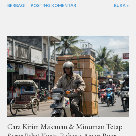
BERBAGI
POSTING KOMENTAR
BUKA »
sebenarnya perbedaannya cukup signifikan dan bakal
berpengaruh banget ke waktu sampai, biaya, dan pengalaman
pelanggan (kalau kamu pelaku bisnis). Di artikel ini, kita bahas
tuntas perbedaan ketiga layanan ini dengan gaya santai tapi
tetap informatif, biar kamu bisa memilih layanan pengiriman yang
paling sesuai kebutuhan , khususnya kalau kamu berdomisili atau
berkirim barang di wilayah Sidoarjo dan sekitarnya . 1. Same Day
Delivery: Kilat, Gesit, dan Cocok untuk yang Nggak Suka
Nunggu Apa itu Same Day Delivery? Sesuai namanya, Same Day
Delivery adalah layanan pengiriman yang memungkinkan paket
kamu sampai di hari yang sama. Biasanya estimasi waktu sampai
antara 3–12 jam , tergantung ...
Cara Kirim Makanan & Minuman Tetap
Segar Pakai Kurir: Rahasia Aman Buat