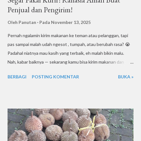
Penjual dan Pengirim!
Oleh
Panutan
Pada
November 13, 2025
Pernah ngalamin kirim makanan ke teman atau pelanggan, tapi
pas sampai malah udah ngesot , tumpah, atau berubah rasa? 😭
Padahal niatnya mau kasih yang terbaik, eh malah bikin malu.
Nah, kabar baiknya — sekarang kamu bisa kirim makanan dan
minuman tetap segar pakai kurir motor , asalkan tahu cara dan
BERBAGI
POSTING KOMENTAR
BUKA »
triknya. Artikel ini bakal kupas tuntas gimana biar paket
makananmu aman sampai tujuan, gak basi, gak tumpah, dan
tetep bikin penerima senyum puas. Cocok banget buat kamu
yang punya usaha kuliner, jualan online, atau sekadar mau kirim
makanan ke teman di Surabaya atau Sidoarjo . Yuk, simak sampai
habis! 1. Tantangan Kirim Makanan dan Minuman Kirim dokumen
atau barang kering sih gampang. Tapi kalau makanan atau