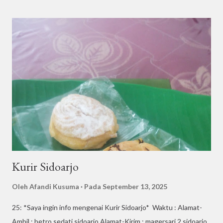
Surabaya Buat yang sering bolak-balik Sidoarjo–Surabaya, pasti
tahu kalau rute ini punya reputasi unik. Jalanannya memang
relatif dekat, tapi padatnya lalu lintas bikin banyak kurir harus
memutar otak biar nggak kejebak macet. Beberapa tantangan
yang biasa dihadapi kurir antara lain: Kemacetan di jam sibuk –
pagi hari saat orang berangkat kerja atau sore hari ketika pulang
kantor. Perubahan cuaca mendadak – hujan deras bikin jalan licin
dan waktu tempuh bisa bertambah. Banyaknya titik
pengantara...
Kurir Sidoarjo
Oleh
Afandi Kusuma
Pada
September 13, 2025
25: *Saya ingin info mengenai Kurir Sidoarjo* Waktu : Alamat-
Ambil : betro sedati sidoarjo Alamat-Kirim : magersari 2 sidoarjo