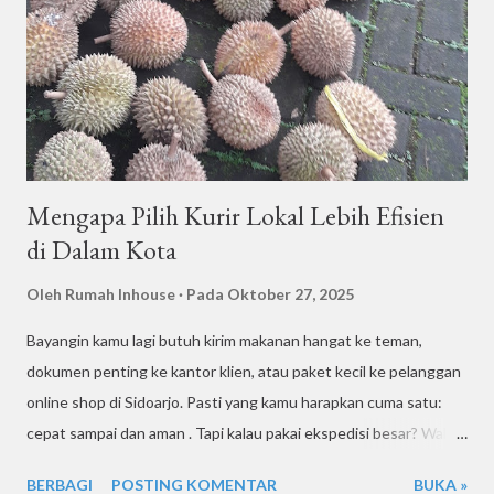
minuman? Itu tantangan tersendiri! Karena makanan adalah
barang sensitif — gampang rusak, basi, atau tumpah kalau salah
cara kirim. Beberapa tantangan umum saat kirim makanan lewat
kurir motor antara lain: Suhu dan cuaca: Makanan bisa cepat basi
kalau terlalu lama di uda...
Mengapa Pilih Kurir Lokal Lebih Efisien
di Dalam Kota
Oleh
Rumah Inhouse
Pada
Oktober 27, 2025
Bayangin kamu lagi butuh kirim makanan hangat ke teman,
dokumen penting ke kantor klien, atau paket kecil ke pelanggan
online shop di Sidoarjo. Pasti yang kamu harapkan cuma satu:
cepat sampai dan aman . Tapi kalau pakai ekspedisi besar? Wah,
bisa-bisa paket kamu malah muter dulu ke gudang luar kota 😅.
BERBAGI
POSTING KOMENTAR
BUKA »