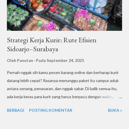
sebelum asal serahin ke kurir, kamu perlu tahu dulu strategi dan
...
Strategi Kerja Kurir: Rute Efisien
Sidoarjo–Surabaya
Oleh
Panutan
Pada
September 24, 2025
Pernah nggak sih kamu pesen barang online dan berharap kurir
datang lebih cepat? Rasanya menunggu paket itu campur aduk
antara senang, penasaran, dan nggak sabar. Di balik semua itu,
ada kerja keras para kurir yang harus berpacu dengan waktu,
apalagi kalau rutenya Sidoarjo–Surabaya yang terkenal padat.
BERBAGI
POSTING KOMENTAR
BUKA »
Nah, kalau kamu penasaran gimana sih strategi kerja kurir supaya
pengantaran tetap cepat, rutenya efisien, dan paketmu aman
sampai tujuan, yuk kita bahas tuntas! Tantangan Rute Sidoarjo–