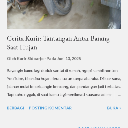
dilarang. Makanya, kami buatin panduan ini—biar kamu te...
Cerita Kurir: Tantangan Antar Barang
Saat Hujan
Oleh
Kurir Sidoarjo
Pada
Juni 13, 2025
Bayangin kamu lagi duduk santai di rumah, ngopi sambil nonton
YouTube, tiba-tiba hujan deras turun tanpa aba-aba. Di luar sana,
jalanan mulai becek, angin kencang, dan pandangan jadi terbatas.
Tapi tahu nggak, di saat kamu lagi menikmati suasana adem-
ademan itu, ada seseorang yang tetap melaju di tengah guyuran
BERBAGI
POSTING KOMENTAR
BUKA »
hujan deras: kurir pengantar barang . Yap, inilah kisah di balik
layar dari para kurir motor yang jadi tulang punggung pengiriman
cepat di kota. Artikel ini akan mengajak kamu menyelami